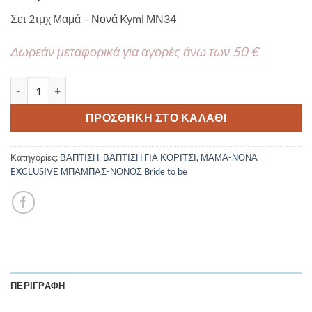
Σετ 2τμχ Μαμά – Νονά Kymi ΜΝ34
Δωρεάν μεταφορικά για αγορές άνω των 50 €
Χειροποίητο Σετ 2τμχ Μαρτυρικό Βραχιόλι Μαμά – Νονά Kymi 
ΠΡΟΣΘΉΚΗ ΣΤΟ ΚΑΛΆΘΙ
Κατηγορίες:
ΒΑΠΤΙΣΗ
,
ΒΑΠΤΙΣΗ ΓΙΑ ΚΟΡΙΤΣΙ
,
ΜΑΜΑ-ΝΟΝΑ
EXCLUSIVE ΜΠΑΜΠΑΣ-ΝΟΝΟΣ Bride to be
ΠΕΡΙΓΡΑΦΉ