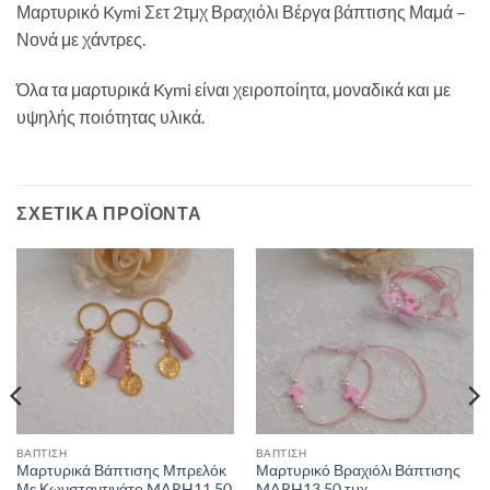
Μαρτυρικό Kymi Σετ 2τμχ Βραχιόλι Βέργα βάπτισης Μαμά –
Νονά με χάντρες.
Όλα τα μαρτυρικά Kymi είναι χειροποίητα, μοναδικά και με
υψηλής ποιότητας υλικά.
ΣΧΕΤΙΚΆ ΠΡΟΪΌΝΤΑ
ΒΑΠΤΙΣΗ
ΒΑΠΤΙΣΗ
Μαρτυρικά Βάπτισης Μπρελόκ
Μαρτυρικό Βραχιόλι Βάπτισης
Με Κωνσταντινάτο MARH11 50
MARH13 50 τμχ