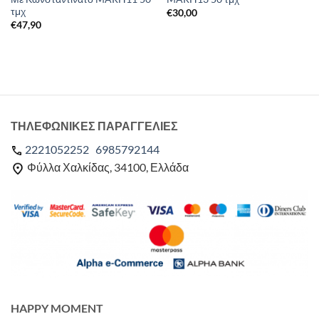
τμχ
€
30,00
€
47,90
ΤΗΛΕΦΩΝΙΚΕΣ ΠΑΡΑΓΓΕΛΙΕΣ
2221052252
6985792144
Φύλλα Χαλκίδας, 34100, Ελλάδα
HAPPY MOMENT