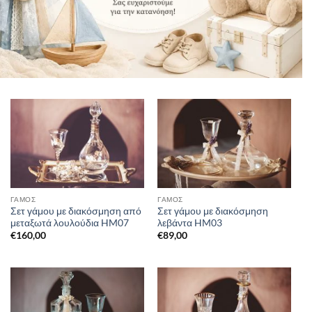
ΓΑΜΟΣ
ΓΑΜΟΣ
Σετ γάμου δίσκος-καράφα-
Σετ γάμου δίσκος-καράφα-
ποτήρι με διακόσμηση
ποτήρι με boho λουλούδια
λουλούδια HM19
διακόσμηση HM20
€
165,00
€
135,00
ΓΑΜΟΣ
ΓΑΜΟΣ
Σετ γάμου με διακόσμηση από
Σετ γάμου με διακόσμηση
μεταξωτά λουλούδια HM07
λεβάντα HM03
€
160,00
€
89,00