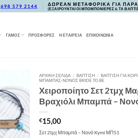
ΔΩΡΕΑΝ ΜΕΤΑΦΟΡΙΚΑ ΓΙΑ ΠΑΡΑ
,
698 579 2144
(ΕΞΑΙΡΟΥΝΤΑΙ ΟΙ ΜΠΟΜΠΟΝΙΕΡΕΣ & ΤΑ ΒΑΠΤΙ
ΓΑΜΟΣ
ΠΡΟΣΦΟΡΈΣ
Η ΕΤΑΙΡΕΙΑ
ΕΠΙΚΟΙΝΩΝΙΑ
ΑΡΧΙΚΉ ΣΕΛΊΔΑ
/
ΒΑΠΤΙΣΗ
/
ΒΑΠΤΙΣΗ ΓΙΑ ΚΟΡΙ
ΜΠΑΜΠΑΣ-ΝΟΝΟΣ BRIDE TO BE
Χειροποίητο Σετ 2τμχ Μα
Βραχιόλι Μπαμπά – Νον
15,00
€
Σετ 2τμχ Μπαμπά – Νονό Kymi ΜΠ51