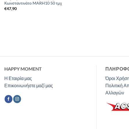
Κωνσταντινάτο MARH10 50 τμχ
€
47,90
HAPPY MOMENT
ΠΛΗΡΟΦΟ
Η Εταιρία μας
Όροι Χρήση
Επικοινωνήστε μαζί μας
Πολιτική Α
Αλλαγών