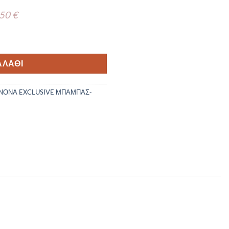
 50 €
αμπά – Νονό Kymi ΜΠ51 ποσότητα
ΑΛΆΘΙ
ΝΟΝΑ EXCLUSIVE ΜΠΑΜΠΑΣ-