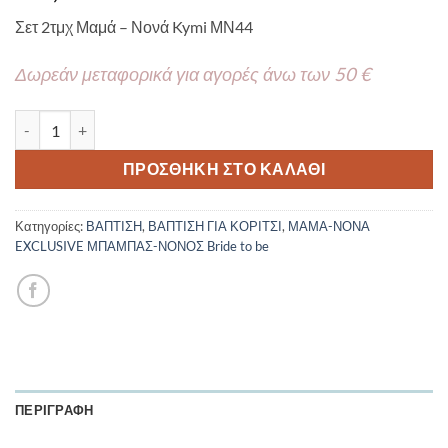
Σετ 2τμχ Μαμά – Νονά Kymi ΜΝ44
Δωρεάν μεταφορικά για αγορές άνω των 50 €
Χειροποίητο Σετ 2τμχ Μαρτυρικό Βραχιόλι Μαμά – Νονά Kymi 
ΠΡΟΣΘΉΚΗ ΣΤΟ ΚΑΛΆΘΙ
Κατηγορίες:
ΒΑΠΤΙΣΗ
,
ΒΑΠΤΙΣΗ ΓΙΑ ΚΟΡΙΤΣΙ
,
ΜΑΜΑ-ΝΟΝΑ
EXCLUSIVE ΜΠΑΜΠΑΣ-ΝΟΝΟΣ Bride to be
ΠΕΡΙΓΡΑΦΉ