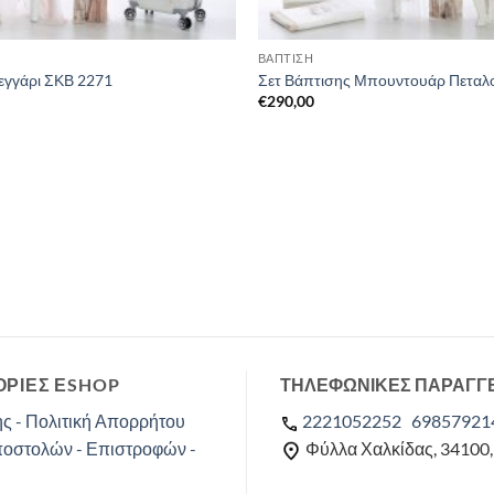
ΒΑΠΤΙΣΗ
εγγάρι ΣΚΒ 2271
Σετ Βάπτισης Μπουντουάρ Πεταλ
€
290,00
ΡΙΕΣ ΕSHOP
ΤΗΛΕΦΩΝΙΚΕΣ ΠΑΡΑΓΓ
ς - Πολιτική Απορρήτου
2221052252
69857921
ποστολών - Επιστροφών -
Φύλλα Χαλκίδας, 34100