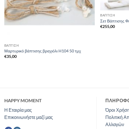
ΒΑΠΤΙΣΗ
Σετ Βάπτισης Φ
€
255,00
ΒΑΠΤΙΣΗ
Μαρτυρικό βάπτισης βραχιόλι H104 50 τμχ
€
35,00
HAPPY MOMENT
ΠΛΗΡΟΦΟ
Η Εταιρία μας
Όροι Χρήση
Επικοινωνήστε μαζί μας
Πολιτική Α
Αλλαγών