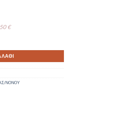
 50 €
als TS422 -S ποσότητα
ΑΛΆΘΙ
ΑΣ/ΝΟΝΟΥ