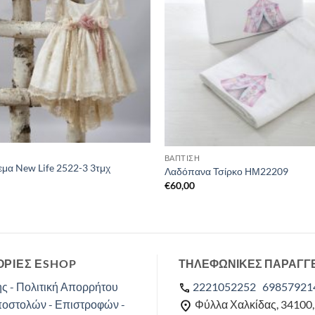
ΒΑΠΤΙΣΗ
εμα New Life 2522-3 3τμχ
Λαδόπανα Τσίρκο ΗΜ22209
€
60,00
ΡΙΕΣ ΕSHOP
ΤΗΛΕΦΩΝΙΚΕΣ ΠΑΡΑΓΓ
ς - Πολιτική Απορρήτου
2221052252
69857921
ποστολών - Επιστροφών -
Φύλλα Χαλκίδας, 34100