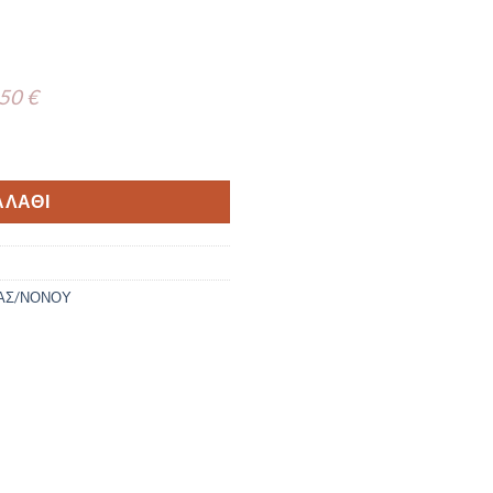
 50 €
όξο TS273 -Ο ποσότητα
ΑΛΆΘΙ
ΑΣ/ΝΟΝΟΥ