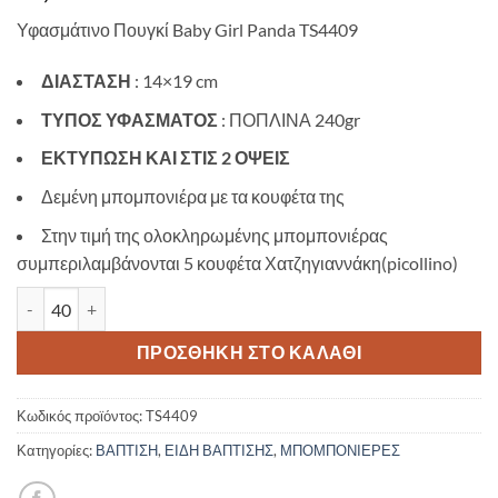
Υφασμάτινο Πουγκί Baby Girl Panda TS4409
ΔΙΑΣΤΑΣΗ
: 14×19 cm
ΤΥΠΟΣ ΥΦΑΣΜΑΤΟΣ
: ΠΟΠΛΙΝΑ 240gr
ΕΚΤΥΠΩΣΗ ΚΑΙ ΣΤΙΣ 2 ΟΨΕΙΣ
Δεμένη μπομπονιέρα με τα κουφέτα της
Στην τιμή της ολοκληρωμένης μπομπονιέρας
συμπεριλαμβάνονται 5 κουφέτα Χατζηγιαννάκη(picollino)
Υφασμάτινο Πουγκί Baby Girl Panda TS4409 ποσότητα
ΠΡΟΣΘΉΚΗ ΣΤΟ ΚΑΛΆΘΙ
Κωδικός προϊόντος:
TS4409
Κατηγορίες:
ΒΑΠΤΙΣΗ
,
ΕΙΔΗ ΒΑΠΤΙΣΗΣ
,
ΜΠΟΜΠΟΝΙΕΡΕΣ