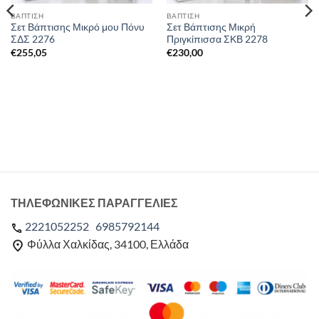
ΒΑΠΤΙΣΗ
ΒΑΠΤΙΣΗ
Σετ Βάπτισης Μικρό μου Πόνυ
Σετ Βάπτισης Μικρή
ΣΔΣ 2276
Πριγκίπισσα ΣΚΒ 2278
€
255,05
€
230,00
ΤΗΛΕΦΩΝΙΚΕΣ ΠΑΡΑΓΓΕΛΙΕΣ
2221052252
6985792144
Φύλλα Χαλκίδας, 34100, Ελλάδα