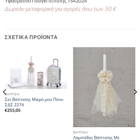
Υφασμάτινο Πουγκί Ιππότης TS42024
Δωρεάν μεταφορικά για αγορές άνω των 50 €
ΣΧΕΤΙΚΆ ΠΡΟΪΌΝΤΑ
ΒΑΠΤΙΣΗ
Σετ Βάπτισης Μικρό μου Πόνυ
ΣΔΣ 2276
€
255,05
ΒΑΠΤΙΣΗ
Λαμπάδες Βάπτισης Με