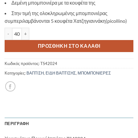
Δεμένη μπομπονιέρα με τα κουφέτα της
Στην τιμή της ολοκληρωμένης μπομπονιέρας
συμπεριλαμβάνονται 5 κουφέτα Χατζηγιαννάκη(picollino)
Υφασμάτινο Πουγκί Ιππότης TS42024 ποσότητα
ΠΡΟΣΘΉΚΗ ΣΤΟ ΚΑΛΆΘΙ
Κωδικός προϊόντος:
TS42024
Κατηγορίες:
ΒΑΠΤΙΣΗ
,
ΕΙΔΗ ΒΑΠΤΙΣΗΣ
,
ΜΠΟΜΠΟΝΙΕΡΕΣ
ΠΕΡΙΓΡΑΦΉ