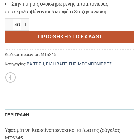
Στην τιμή της ολοκληρωμένης μπομπονιέρας
συμπεριλαμβάνονται 5 κουφέτα Χατζηγιαννάκη
Υφασμάτινη Κασετίνα τρενάκι και τα ζώα της ζούγκλας MTS245 
ΠΡΟΣΘΉΚΗ ΣΤΟ ΚΑΛΆΘΙ
Κωδικός προϊόντος:
MTS245
Κατηγορίες:
ΒΑΠΤΙΣΗ
,
ΕΙΔΗ ΒΑΠΤΙΣΗΣ
,
ΜΠΟΜΠΟΝΙΕΡΕΣ
ΠΕΡΙΓΡΑΦΉ
Υφασμάτινη Κασετίνα τρενάκι και τα ζώα της ζούγκλας
MTS245