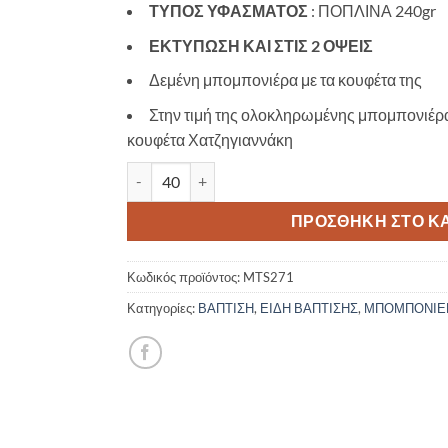
ΤΥΠΟΣ ΥΦΑΣΜΑΤΟΣ
: ΠΟΠΛΙΝΑ 240gr
ΕΚΤΥΠΩΣΗ ΚΑΙ ΣΤΙΣ 2 ΟΨΕΙΣ
Δεμένη μπομπονιέρα με τα κουφέτα της
Στην τιμή της ολοκληρωμένης μπομπονιέρ
κουφέτα Χατζηγιαννάκη
Υφασμάτινη Κασετίνα Γοργόνα MTS271 ποσότ
ΠΡΟΣΘΉΚΗ ΣΤΟ Κ
Κωδικός προϊόντος:
MTS271
Κατηγορίες:
ΒΑΠΤΙΣΗ
,
ΕΙΔΗ ΒΑΠΤΙΣΗΣ
,
ΜΠΟΜΠΟΝΙΕ