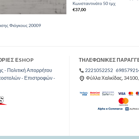
Κωνσταντινάτο 50 τμχ
€
37,00
ισης Φιόγκους 20009
ΡΙΕΣ ΕSHOP
ΤΗΛΕΦΩΝΙΚΕΣ ΠΑΡΑΓΓ
ς - Πολιτική Απορρήτου
2221052252
69857921
ποστολών - Επιστροφών -
Φύλλα Χαλκίδας, 34100