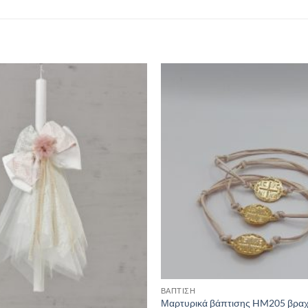
ΒΑΠΤΙΣΗ
Μαρτυρικά βάπτισης HM205 βραχ