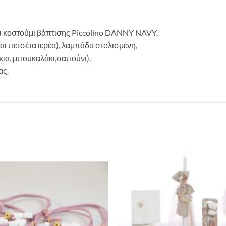
ι κοστούμι βάπτισης Piccolino DANNY NAVY,
ι πετσέτα ιερέα), λαμπάδα στολισμένη,
κια, μπουκαλάκι,σαπούνι).
ας.