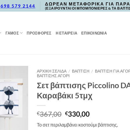
ΔΩΡΕΑΝ ΜΕΤΑΦΟΡΙΚΑ ΓΙΑ ΠΑΡΑ
,
698 579 2144
(ΕΞΑΙΡΟΥΝΤΑΙ ΟΙ ΜΠΟΜΠΟΝΙΕΡΕΣ & ΤΑ ΒΑΠΤΙ
ΓΑΜΟΣ
ΠΡΟΣΦΟΡΈΣ
Η ΕΤΑΙΡΕΙΑ
ΕΠΙΚΟΙΝΩΝΙΑ
ΑΡΧΙΚΉ ΣΕΛΊΔΑ
/
ΒΑΠΤΙΣΗ
/
ΒΑΠΤΙΣΗ ΓΙΑ ΑΓΟΡ
ΒΑΠΤΙΣΗΣ ΑΓΟΡΙ
Σετ βάπτισης Piccolino
Καραβάκι 5τμχ
Original
Η
367,00
330,00
€
€
price
τρέχουσα
Το σετ περιλαμβάνει κοστούμι βάπτισης,
was:
τιμή