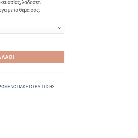
ευασίας, λαδοσέτ.
α με το θέμα σας.
 5τμχ ποσότητα
ΑΛΆΘΙ
ΩΜΕΝΟ ΠΑΚΕΤΟ ΒΑΠΤΙΣΗΣ