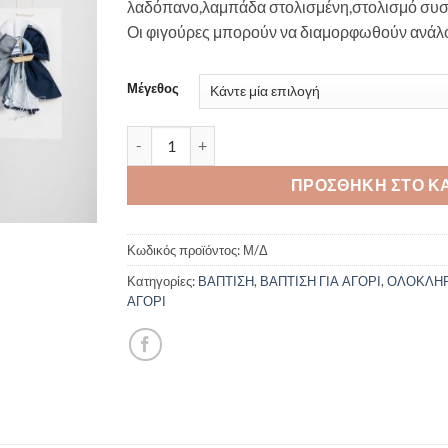
λαδόπανο,λαμπάδα στολισμένη,στολισμό συσκ
€367,00.
είναι:
Οι φιγούρες μπορούν να διαμορφωθούν ανάλογ
€330,00.
Μέγεθος
Σετ βάπτισης Piccolino DANNY NAVY Καραβάκι
ΠΡΟΣΘΉΚΗ ΣΤΟ Κ
Κωδικός προϊόντος:
Μ/Δ
Κατηγορίες:
ΒΑΠΤΙΣΗ
,
ΒΑΠΤΙΣΗ ΓΙΑ ΑΓΟΡΙ
,
ΟΛΟΚΛΗΡ
ΑΓΟΡΙ