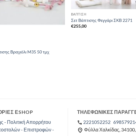
ΒΑΠΤΙΣΗ
Σετ Βάπτισης Φεγγάρι ΣΚΒ 2271
€
255,00
ισης Βραχιόλι M35 50 τμχ
ΡΙΕΣ ΕSHOP
ΤΗΛΕΦΩΝΙΚΕΣ ΠΑΡΑΓΓ
ς - Πολιτική Απορρήτου
2221052252
69857921
ποστολών - Επιστροφών -
Φύλλα Χαλκίδας, 34100