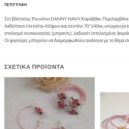
ΠΕΡΙΓΡΑΦΉ
Σετ βάπτισης Piccolino DANNY NAVY Καραβάκι. Περιλαμβάνε
λαδόπανο (πετσέτα 450gsm και σεντόνι 70*140εκ, εσώρουχα κα
στολισμό συσκευασίας (μπραντς), λαδοσέτ (στολισμένα 3κερά
Οι φιγούρες μπορούν να διαμορφωθούν ανάλογα με το θέμα σ
ΣΧΕΤΙΚΆ ΠΡΟΪΌΝΤΑ