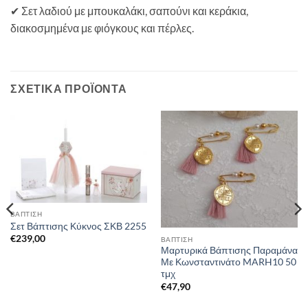
✔ Σετ λαδιού με μπουκαλάκι, σαπούνι και κεράκια,
διακοσμημένα με φιόγκους και πέρλες.
ΣΧΕΤΙΚΆ ΠΡΟΪΌΝΤΑ
ΒΑΠΤΙΣΗ
Σετ Βάπτισης Κύκνος ΣΚΒ 2255
€
239,00
ΒΑΠΤΙΣΗ
Μαρτυρικά Βάπτισης Παραμάνα
Με Κωνσταντινάτο MARH10 50
τμχ
€
47,90