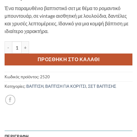
Ένα παραμυθένιο βαπτιστικό σετ με θέμα το ρομαντικό
μπουντουάρ, σε vintage αισθητική με λουλούδια, δαντέλες
και χρυσές λεπτομέρειες. Ιδανικό για μια κομψή βάπτιση με
ιδιαίτερο χαρακτήρα.
Σετ Βάπτισης με Λουλούδια - Flowers 2520 ποσότητα
ΠΡΟΣΘΉΚΗ ΣΤΟ ΚΑΛΆΘΙ
Κωδικός προϊόντος:
2520
Κατηγορίες:
ΒΑΠΤΙΣΗ
,
ΒΑΠΤΙΣΗ ΓΙΑ ΚΟΡΙΤΣΙ
,
ΣΕΤ ΒΑΠΤΙΣΗΣ
ΠΕΡΙΓΡΑΦΉ