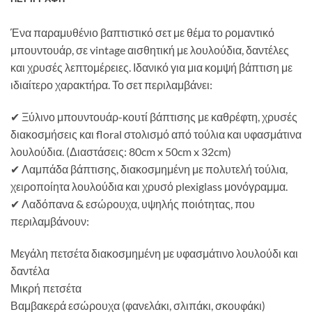
Ένα παραμυθένιο βαπτιστικό σετ με θέμα το ρομαντικό
μπουντουάρ, σε vintage αισθητική με λουλούδια, δαντέλες
και χρυσές λεπτομέρειες. Ιδανικό για μια κομψή βάπτιση με
ιδιαίτερο χαρακτήρα. Το σετ περιλαμβάνει:
✔ Ξύλινο μπουντουάρ-κουτί βάπτισης με καθρέφτη, χρυσές
διακοσμήσεις και floral στολισμό από τούλια και υφασμάτινα
λουλούδια. (Διαστάσεις: 80cm x 50cm x 32cm)
✔ Λαμπάδα βάπτισης, διακοσμημένη με πολυτελή τούλια,
χειροποίητα λουλούδια και χρυσό plexiglass μονόγραμμα.
✔ Λαδόπανα & εσώρουχα, υψηλής ποιότητας, που
περιλαμβάνουν:
Μεγάλη πετσέτα διακοσμημένη με υφασμάτινο λουλούδι και
δαντέλα
Μικρή πετσέτα
Βαμβακερά εσώρουχα (φανελάκι, σλιπάκι, σκουφάκι)