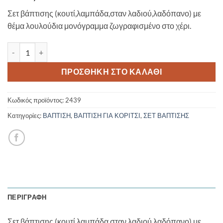
Σετ βάπτισης (κουτί,λαμπάδα,σταν λαδιού,λαδόπανο) με
θέμα λουλούδια μονόγραμμα ζωγραφισμένο στο χέρι.
Σετ βάπτισης Λουλούδια με μονόγραμμα - Flowers 2439 ποσότη
ΠΡΟΣΘΉΚΗ ΣΤΟ ΚΑΛΆΘΙ
Κωδικός προϊόντος:
2439
Κατηγορίες:
ΒΑΠΤΙΣΗ
,
ΒΑΠΤΙΣΗ ΓΙΑ ΚΟΡΙΤΣΙ
,
ΣΕΤ ΒΑΠΤΙΣΗΣ
ΠΕΡΙΓΡΑΦΉ
Σετ βάπτισης (κουτί,λαμπάδα,σταν λαδιού,λαδόπανο) με