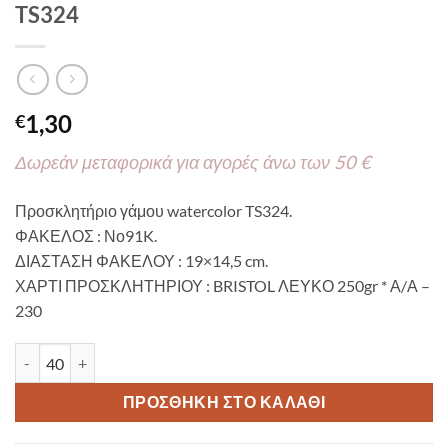
TS324
1,30
€
Δωρεάν μεταφορικά για αγορές άνω των 50 €
Προσκλητήριο γάμου watercolor TS324.
ΦΑΚΕΛΟΣ : Νο91K.
ΔΙΑΣΤΑΣΗ ΦΑΚΕΛΟΥ : 19×14,5 cm.
ΧΑΡΤΙ ΠΡΟΣΚΛΗΤΗΡΙΟΥ : BRISTOL ΛΕΥΚΟ 250gr * Α/Α –
230
Προσκλητήριο γάμου watercolor Couple TS324 ποσότητα
ΠΡΟΣΘΉΚΗ ΣΤΟ ΚΑΛΆΘΙ