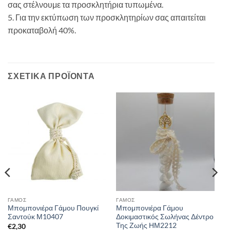
σας στέλνουμε τα προσκλητήρια τυπωμένα.
5. Για την εκτύπωση των προσκλητηρίων σας απαιτείται
προκαταβολή 40%.
ΣΧΕΤΙΚΆ ΠΡΟΪΌΝΤΑ
ΓΑΜΟΣ
ΓΑΜΟΣ
Μπομπονιέρα Γάμου Πουγκί
Μπομπονιέρα Γάμου
Σαντούκ Μ10407
Δοκιμαστικός Σωλήνας Δέντρο
Της Ζωής ΗΜ2212
€
2,30