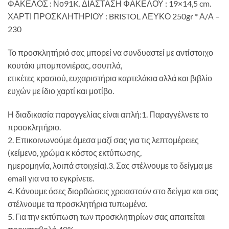
ΦΑΚΕΛΟΣ : Νο91K. ΔΙΑΣΤΑΣΗ ΦΑΚΕΛΟΥ : 19×14,5 cm.
ΧΑΡΤΙ ΠΡΟΣΚΛΗΤΗΡΙΟΥ : BRISTOL ΛΕΥΚΟ 250gr * Α/Α –
230
Το προσκλητήριό σας μπορεί να συνδυαστεί με αντίστοιχο
κουτάκι μπομπονιέρας, σουπλά,
ετικέτες κρασιού, ευχαριστήρια καρτελάκια αλλά και βιβλίο
ευχών με ίδιο χαρτί και μοτίβο.
Η διαδικασία παραγγελίας είναι απλή:1. Παραγγέλνετε το
προσκλητήριο.
2. Επικοινωνούμε άμεσα μαζί σας για τις λεπτομέρειες
(κείμενο, χρώμα κ κόστος εκτύπωσης,
ημερομηνία, λοιπά στοιχεία).3. Σας στέλνουμε το δείγμα με
email για να το εγκρίνετε.
4. Κάνουμε όσες διορθώσεις χρειαστούν στο δείγμα και σας
στέλνουμε τα προσκλητήρια τυπωμένα.
5. Για την εκτύπωση των προσκλητηρίων σας απαιτείται