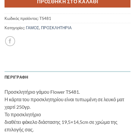
ΠΡΟΣΘΉΚΗ ΣΤΟ ΚΑΛΆΘΙ
Κωδικός προϊόντος:
TS481
Κατηγορίες:
ΓΑΜΟΣ
,
ΠΡΟΣΚΛΗΤΗΡΙΑ
ΠΕΡΙΓΡΑΦΉ
Προσκλητήριο γάμου Flower TS481.
Η κάρτα του προσκλητηρίου είναι τυπωμένη σε λευκό ματ
χαρτί 250γρ.
Το προσκλητήριο
διαθέτει φάκελο διάστασης 19,5×14,5cm σε χρώμα της
επιλογής σας.