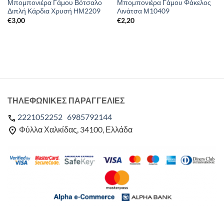
Μπομπονιέρα Γάμου Βότσαλο
Μπομπονιέρα Γάμου Φάκελος
Διπλή Κάρδια Χρυσή ΗΜ2209
Λινάτσα Μ10409
€
3,00
€
2,20
ΤΗΛΕΦΩΝΙΚΕΣ ΠΑΡΑΓΓΕΛΙΕΣ
2221052252
6985792144
Φύλλα Χαλκίδας, 34100, Ελλάδα