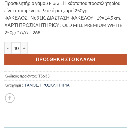
Προσκλητήριο γάμου Floral . Η κάρτα του προσκλητηρίου
είναι τυπωμένη σε λευκό ματ χαρτί 250γρ.
ΦΑΚΕΛΟΣ : Νο91K. ΔΙΑΣΤΑΣΗ ΦΑΚΕΛΟΥ : 19×14,5 cm.
ΧΑΡΤΙ ΠΡΟΣΚΛΗΤΗΡΙΟΥ : OLD MILL PREMIUM WHITE
250gr * Α/Α – 268
Προσκλητήριο γάμου Floral TS633 ποσότητα
ΠΡΟΣΘΉΚΗ ΣΤΟ ΚΑΛΆΘΙ
Κωδικός προϊόντος:
TS633
Κατηγορίες:
ΓΑΜΟΣ
,
ΠΡΟΣΚΛΗΤΗΡΙΑ