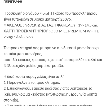
ΠΕΡΙΓΡΑΦΉ
Προσκλητήριο γάμου Floral . Η κάρτα του προσκλητηρίου
είναι τυπωμένη σε λευκό ματ χαρτί 250γρ.
ΦΑΚΕΛΟΣ : Νο91K. ΔΙΑΣΤΑΣΗ ΦΑΚΕΛΟΥ : 19×14,5 cm.
ΧΑΡΤΙ ΠΡΟΣΚΛΗΤΗΡΙΟΥ : OLD MILL PREMIUM WHITE
250gr * Α/Α – 268
Το προσκλητήριό σας μπορεί να συνδυαστεί με αντίστοιχο
κουτάκι μπομπονιέρας,
σουπλά, ετικέτες κρασιού, ευχαριστήρια καρτελάκια αλλά και
βιβλίο ευχών με ίδιο χαρτί και μοτίβο.
Η διαδικασία παραγγελίας είναι απλή:
1. Παραγγέλνετε το προσκλητήριο.
2. Επικοινωνούμε άμεσα μαζί σας για τις λεπτομέρειες
(κείμενο, χρώμα κ κόστος εκτύπωσης, ημερομηνία, λοιπά
στοιχεία).
3. Σας στέλνουμε το δείγμα με email για να το εγκρίνετε.