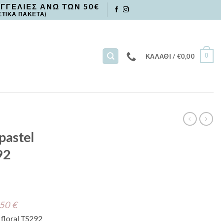
ΓΓΕΛΙΕΣ ΑΝΩ ΤΩΝ 50€
ΣΤΙΚΑ ΠΑΚΕΤΑ)
0
ΚΑΛΆΘΙ /
€
0,00
astel
92
 50 €
floral TS292