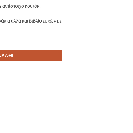
 αντίστοιχο κουτάκι
λάκια αλλά και βιβλίο ευχών με
oral TS292 ποσότητα
ΑΛΆΘΙ