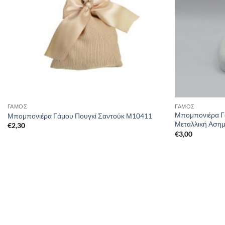
ΓΑΜΟΣ
ΓΑΜΟΣ
Μπομπονιέρα Γ
Μπομπονιέρα Γάμου Πουγκί Σαντούκ Μ10411
Μεταλλική Αση
€
2,30
€
3,00