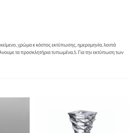
 (κείμενο, χρώμα κ κόστος εκτύπωσης, ημερομηνία, λοιπά
 στέλνουμε τα προσκλητήρια τυπωμένα.5. Για την εκτύπωση των