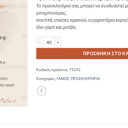
Το προσκλητήριό σας μπορεί να συνδυαστεί με
μπομπονιέρας,
σουπλά, ετικέτες κρασιού, ευχαριστήρια καρτε
ίδιο χαρτί και μοτίβο.
Προσκλητήριο γάμου σε pastel χρωματισμούς fl
ΠΡΟΣΘΉΚΗ ΣΤΟ Κ
Κωδικός προϊόντος:
TS292
Κατηγορίες:
ΓΑΜΟΣ
,
ΠΡΟΣΚΛΗΤΗΡΙΑ