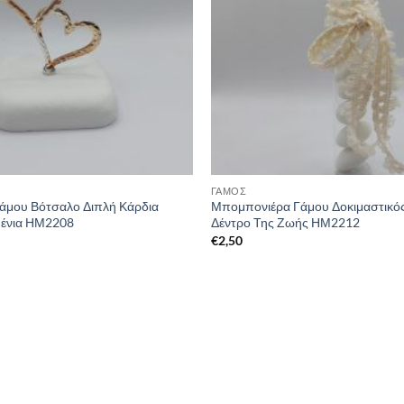
ΓΑΜΟΣ
άμου Βότσαλο Διπλή Κάρδια
Μπομπονιέρα Γάμου Δοκιμαστικό
μένια ΗΜ2208
Δέντρο Της Ζωής ΗΜ2212
€
2,50