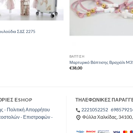
ουλούδια ΣΔΣ 2275
ΒΑΠΤΙΣΗ
Μαρτυρικό Βάπτισης Βραχιόλι M35
€
38,00
ΡΙΕΣ ΕSHOP
ΤΗΛΕΦΩΝΙΚΕΣ ΠΑΡΑΓΓ
ς - Πολιτική Απορρήτου
2221052252
69857921
ποστολών - Επιστροφών -
Φύλλα Χαλκίδας, 34100