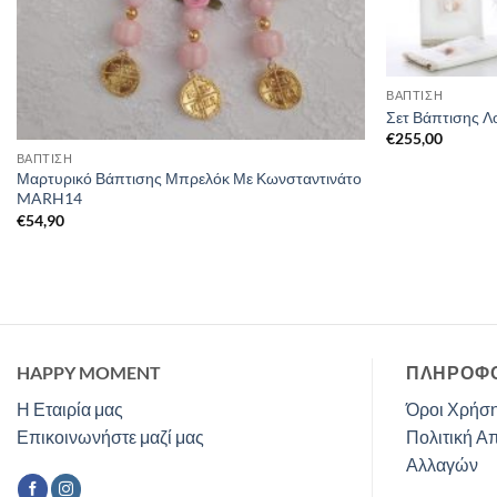
ΒΑΠΤΙΣΗ
Σετ Βάπτισης Λ
€
255,00
ΒΑΠΤΙΣΗ
Μαρτυρικό Βάπτισης Μπρελόκ Με Κωνσταντινάτο
MARH14
€
54,90
HAPPY MOMENT
ΠΛΗΡΟΦΟ
Η Εταιρία μας
Όροι Χρήση
Επικοινωνήστε μαζί μας
Πολιτική Α
Αλλαγών