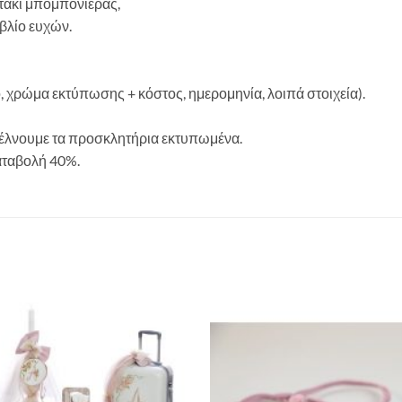
τάκι μπομπονιέρας,
ιβλίο ευχών.
ο, χρώμα εκτύπωσης + κόστος, ημερομηνία, λοιπά στοιχεία).
στέλνουμε τα προσκλητήρια εκτυπωμένα.
αταβολή 40%.