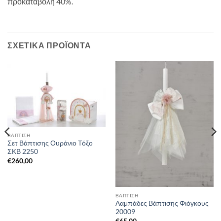
προκαταβολή 40%.
ΣΧΕΤΙΚΆ ΠΡΟΪΌΝΤΑ
ΒΑΠΤΙΣΗ
Σετ Βάπτισης Ουράνιο Τόξο
ΣΚΒ 2250
€
260,00
ΒΑΠΤΙΣΗ
Λαμπάδες Βάπτισης Φιόγκους
20009
€
65,00