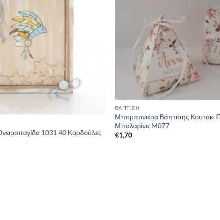
ΒΑΠΤΙΣΗ
Μπομπονιέρα Βάπτισης Κουτάκι 
Μπαλαρίνα M077
Ονειροπαγίδα 1031 40 Καρδούλες
€
1,70