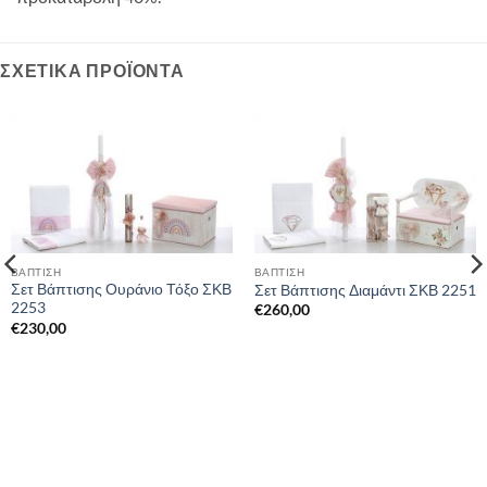
ΣΧΕΤΙΚΆ ΠΡΟΪΌΝΤΑ
ΒΑΠΤΙΣΗ
ΒΑΠΤΙΣΗ
Σετ Βάπτισης Ουράνιο Τόξο ΣΚΒ
Σετ Βάπτισης Διαμάντι ΣΚΒ 2251
2253
€
260,00
€
230,00