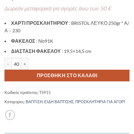
Δωρεάν μεταφορικά για αγορές άνω των 50 €
ΧΑΡΤΙ ΠΡΟΣΚΛΗΤΗΡΙΟΥ
: BRISTOL ΛΕΥΚΟ 250gr * Α/
Α – 230
ΦΑΚΕΛΟΣ
: Νο91K
ΔΙΑΣΤΑΣΗ ΦΑΚΕΛΟΥ
: 19,5×14,5 cm
Προσκλητήριο βάπτισης με θέμα Noahs Ark TS915 ποσότητα
ΠΡΟΣΘΉΚΗ ΣΤΟ ΚΑΛΆΘΙ
Κωδικός προϊόντος:
TS915
Κατηγορίες:
ΒΑΠΤΙΣΗ
,
ΕΙΔΗ ΒΑΠΤΙΣΗΣ
,
ΠΡΟΣΚΛΗΤΗΡΙΑ ΓΙΑ ΑΓΟΡΙ