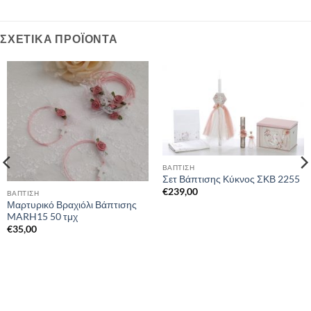
ΣΧΕΤΙΚΆ ΠΡΟΪΌΝΤΑ
ΒΑΠΤΙΣΗ
Σετ Βάπτισης Κύκνος ΣΚΒ 2255
€
239,00
ΒΑΠΤΙΣΗ
Μαρτυρικό Βραχιόλι Βάπτισης
MARH15 50 τμχ
€
35,00