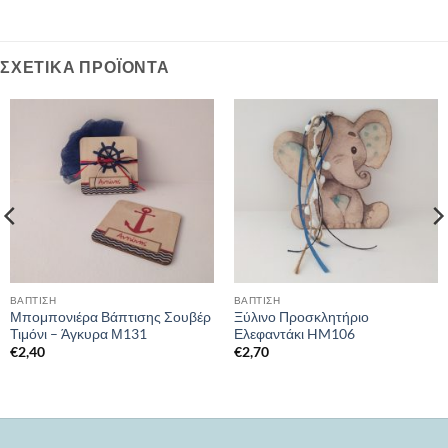
ΣΧΕΤΙΚΆ ΠΡΟΪΌΝΤΑ
ΒΑΠΤΙΣΗ
ΒΑΠΤΙΣΗ
Μπομπονιέρα Βάπτισης Σουβέρ
Ξύλινο Προσκλητήριο
Τιμόνι – Άγκυρα Μ131
Ελεφαντάκι HM106
€
2,40
€
2,70