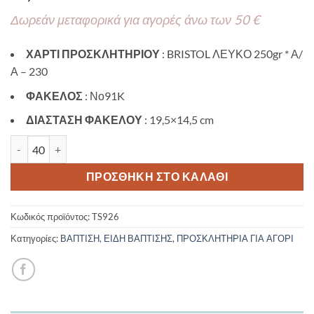
Δωρεάν μεταφορικά για αγορές άνω των 50 €
ΧΑΡΤΙ ΠΡΟΣΚΛΗΤΗΡΙΟΥ
: BRISTOL ΛΕΥΚΟ 250gr * Α/
Α – 230
ΦΑΚΕΛΟΣ
: Νο91K
ΔΙΑΣΤΑΣΗ ΦΑΚΕΛΟΥ
: 19,5×14,5 cm
Προσκλητήριο βάπτισης με θέμα Lemons TS926 ποσότητα
ΠΡΟΣΘΉΚΗ ΣΤΟ ΚΑΛΆΘΙ
Κωδικός προϊόντος:
TS926
Κατηγορίες:
ΒΑΠΤΙΣΗ
,
ΕΙΔΗ ΒΑΠΤΙΣΗΣ
,
ΠΡΟΣΚΛΗΤΗΡΙΑ ΓΙΑ ΑΓΟΡΙ