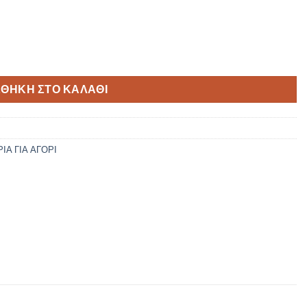
s TS908 ποσότητα
ΘΉΚΗ ΣΤΟ ΚΑΛΆΘΙ
Α ΓΙΑ ΑΓΟΡΙ