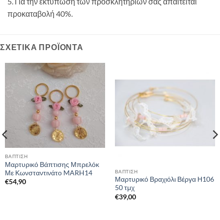
5. Για την εκτύπωση των προσκλητηρίων σας απαιτείται
προκαταβολή 40%.
ΣΧΕΤΙΚΆ ΠΡΟΪΌΝΤΑ
ΒΑΠΤΙΣΗ
Μαρτυρικό Βάπτισης Μπρελόκ
ΒΑΠΤΙΣΗ
Με Κωνσταντινάτο MARH14
Μαρτυρικό Βραχιόλι Βέργα Η106
€
54,90
50 τμχ
€
39,00