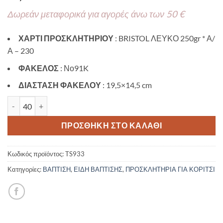
Δωρεάν μεταφορικά για αγορές άνω των 50 €
ΧΑΡΤΙ ΠΡΟΣΚΛΗΤΗΡΙΟΥ
: BRISTOL ΛΕΥΚΟ 250gr * Α/
Α – 230
ΦΑΚΕΛΟΣ
: Νο91K
ΔΙΑΣΤΑΣΗ ΦΑΚΕΛΟΥ
: 19,5×14,5 cm
Προσκλητήριο βάπτισης με θέμα Balloon Whale TS933 ποσότητα
ΠΡΟΣΘΉΚΗ ΣΤΟ ΚΑΛΆΘΙ
Κωδικός προϊόντος:
TS933
Κατηγορίες:
ΒΑΠΤΙΣΗ
,
ΕΙΔΗ ΒΑΠΤΙΣΗΣ
,
ΠΡΟΣΚΛΗΤΗΡΙΑ ΓΙΑ ΚΟΡΙΤΣΙ