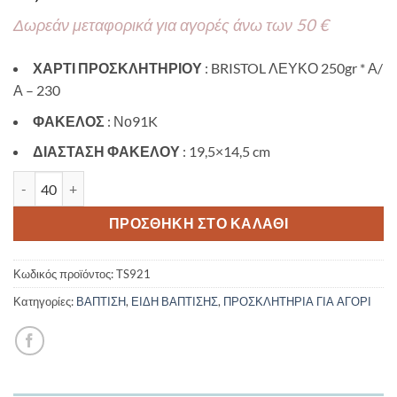
Δωρεάν μεταφορικά για αγορές άνω των 50 €
ΧΑΡΤΙ ΠΡΟΣΚΛΗΤΗΡΙΟΥ
: BRISTOL ΛΕΥΚΟ 250gr * Α/
Α – 230
ΦΑΚΕΛΟΣ
: Νο91K
ΔΙΑΣΤΑΣΗ ΦΑΚΕΛΟΥ
: 19,5×14,5 cm
Προσκλητήριο βάπτισης με θέμα Ancient Egypt TS921 ποσότητα
ΠΡΟΣΘΉΚΗ ΣΤΟ ΚΑΛΆΘΙ
Κωδικός προϊόντος:
TS921
Κατηγορίες:
ΒΑΠΤΙΣΗ
,
ΕΙΔΗ ΒΑΠΤΙΣΗΣ
,
ΠΡΟΣΚΛΗΤΗΡΙΑ ΓΙΑ ΑΓΟΡΙ