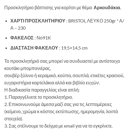
Προσκλητήριο βάπτισης για κορίτσι με θέμα
Αρκουδάκια.
ΧΑΡΤΙ ΠΡΟΣΚΛΗΤΗΡΙΟΥ
: BRISTOL ΛΕΥΚΟ 250gr * Α/
Α – 230
ΦΑΚΕΛΟΣ
: Νο91K
ΔΙΑΣΤΑΣΗ ΦΑΚΕΛΟΥ
: 19,5×14,5 cm
Το προσκλητήριό σας μπορεί να συνδυαστεί με αντίστοιχο
κουτάκι μπομπονιέρας,
σουβέρ ξύλινο ή κεραμικό, κούπα, σουπλά, ετικέτες κρασιού,
ευχαριστήρια καρτελάκια αλλά και βιβλίο ευχών.
Η διαδικασία παραγγελίας είναι απλή:
1. Παραγγέλνετε το προσκλητήριο.
2. Επικοινωνούμε άμεσα μαζί σας για τις λεπτομέρειες
(κείμενο, χρώμα κ κόστος εκτύπωσης, ημερομηνία, λοιπά
στοιχεία).
3. Σας στέλνουμε το δείγμα με email για να το εγκρίνετε.