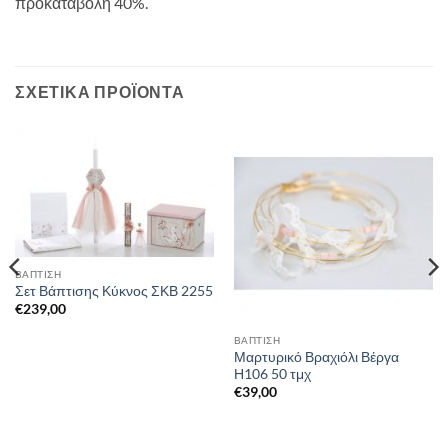
προκαταβολή 40%.
ΣΧΕΤΙΚΆ ΠΡΟΪΌΝΤΑ
ΒΑΠΤΙΣΗ
Σετ Βάπτισης Κύκνος ΣΚΒ 2255
€
239,00
ΒΑΠΤΙΣΗ
Μαρτυρικό Βραχιόλι Βέργα
Η106 50 τμχ
€
39,00