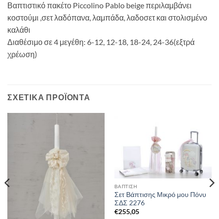
Βαπτιστικό πακέτο Piccolino Pablo beige περιλαμβάνει
κοστούμι ,σετ λαδόπανα, λαμπάδα, λαδοσετ και στολισμένο
καλάθι
Διαθέσιμο σε 4 μεγέθη: 6-12, 12-18, 18-24, 24-36(εξτρά
χρέωση)
ΣΧΕΤΙΚΆ ΠΡΟΪΌΝΤΑ
ΒΑΠΤΙΣΗ
Σετ Βάπτισης Μικρό μου Πόνυ
ΣΔΣ 2276
€
255,05