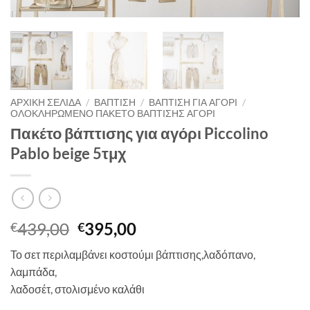
ΑΡΧΙΚΉ ΣΕΛΊΔΑ
/
ΒΑΠΤΙΣΗ
/
ΒΑΠΤΙΣΗ ΓΙΑ ΑΓΟΡΙ
/
ΟΛΟΚΛΗΡΩΜΕΝΟ ΠΑΚΕΤΟ ΒΑΠΤΙΣΗΣ ΑΓΟΡΙ
Πακέτο βάπτισης για αγόρι Piccolino
Pablo beige 5τμχ
Original
Η
439,00
395,00
€
€
price
τρέχουσα
Το σετ περιλαμβάνει κοστούμι βάπτισης,λαδόπανο,
was:
τιμή
λαμπάδα,
€439,00.
είναι:
λαδοσέτ, στολισμένο καλάθι
€395,00.