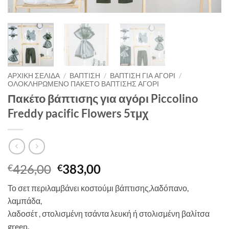
ΑΡΧΙΚΉ ΣΕΛΊΔΑ
/
ΒΑΠΤΙΣΗ
/
ΒΑΠΤΙΣΗ ΓΙΑ ΑΓΟΡΙ
/
ΟΛΟΚΛΗΡΩΜΕΝΟ ΠΑΚΕΤΟ ΒΑΠΤΙΣΗΣ ΑΓΟΡΙ
Πακέτο βάπτισης για αγόρι Piccolino
Freddy pacific Flowers 5τμχ
Original
Η
426,00
383,00
€
€
price
τρέχουσα
Το σετ περιλαμβάνει κοστούμι βάπτισης,λαδόπανο,
was:
τιμή
λαμπάδα,
€426,00.
είναι:
λαδοσέτ , στολισμένη τσάντα λευκή ή στολισμένη βαλίτσα
€383,00.
green.