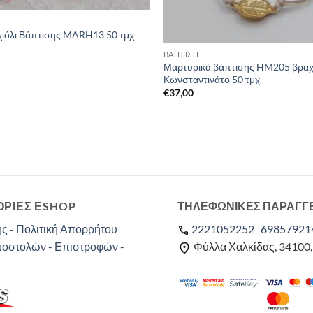
χιόλι Βάπτισης MARH13 50 τμχ
ΒΑΠΤΙΣΗ
Μαρτυρικά βάπτισης HM205 βραχ
Κωνσταντινάτο 50 τμχ
€
37,00
ΡΙΕΣ ΕSHOP
ΤΗΛΕΦΩΝΙΚΕΣ ΠΑΡΑΓΓ
ς - Πολιτική Απορρήτου
2221052252
69857921
ποστολών - Επιστροφών -
Φύλλα Χαλκίδας, 34100