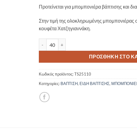
Προτείνεται για μπομπονιέρα βάπτισης και δι
Στην τιμή της ολοκληρωμένης μπομπονιέρας 
κουφέτα Χατζηγιαννάκη.
Ξύλινο Σουβέρ Sailing Adventure TS25110 ποσότ
ΠΡΟΣΘΉΚΗ ΣΤΟ Κ
Κωδικός προϊόντος:
TS25110
Κατηγορίες:
ΒΑΠΤΙΣΗ
,
ΕΙΔΗ ΒΑΠΤΙΣΗΣ
,
ΜΠΟΜΠΟΝΙΕ