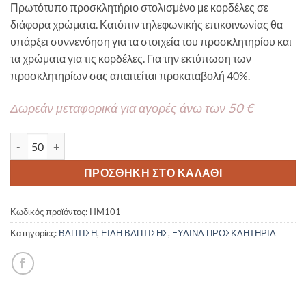
Πρωτότυπο προσκλητήριο στολισμένο με κορδέλες σε
διάφορα χρώματα. Κατόπιν τηλεφωνικής επικοινωνίας θα
υπάρξει συννενόηση για τα στοιχεία του προσκλητηρίου και
τα χρώματα για τις κορδέλες. Για την εκτύπωση των
προσκλητηρίων σας απαιτείται προκαταβολή 40%.
Δωρεάν μεταφορικά για αγορές άνω των 50 €
Ξύλινο Προσκλητήριο ''Κύκνος 2'' HM101 ποσότητα
ΠΡΟΣΘΉΚΗ ΣΤΟ ΚΑΛΆΘΙ
Κωδικός προϊόντος:
HM101
Κατηγορίες:
ΒΑΠΤΙΣΗ
,
ΕΙΔΗ ΒΑΠΤΙΣΗΣ
,
ΞΥΛΙΝΑ ΠΡΟΣΚΛΗΤΗΡΙΑ