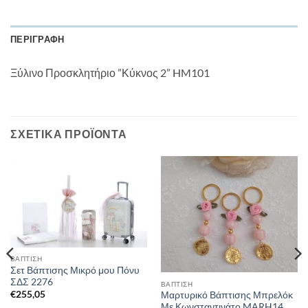
ΠΕΡΙΓΡΑΦΉ
Ξύλινο Προσκλητήριο ”Κύκνος 2” HM101
ΣΧΕΤΙΚΆ ΠΡΟΪΌΝΤΑ
ΒΑΠΤΙΣΗ
Σετ Βάπτισης Μικρό μου Πόνυ
ΣΔΣ 2276
ΒΑΠΤΙΣΗ
€
255,05
Μαρτυρικό Βάπτισης Μπρελόκ
Με Κωνσταντινάτο MARH14