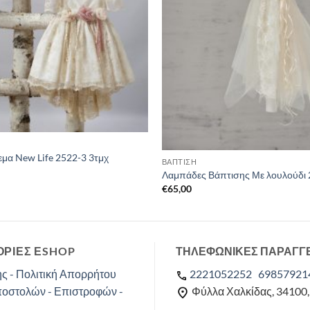
εμα New Life 2522-3 3τμχ
ΒΑΠΤΙΣΗ
Λαμπάδες Βάπτισης Με λουλούδι
€
65,00
ΡΙΕΣ ΕSHOP
ΤΗΛΕΦΩΝΙΚΕΣ ΠΑΡΑΓΓ
ς - Πολιτική Απορρήτου
2221052252
69857921
ποστολών - Επιστροφών -
Φύλλα Χαλκίδας, 34100