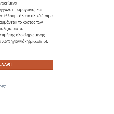
ντικείμενο
ρογγυλό ή τετράγωνο) και
τέλλουμε όλα τα υλικά έτοιμα
αμβάνεται το κόστος των
τε ξεχωριστά.
ν τιμή της ολοκληρωμένης
Χατζηγιαννάκη(piccolino).
Μ162 ποσότητα
ΑΛΆΘΙ
ΡΕΣ