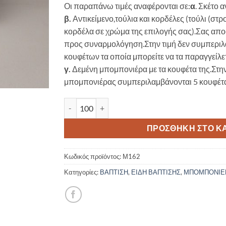
Οι παραπάνω τιμές αναφέρονται σε:
α
. Σκέτο α
β.
Αντικείμενο,τούλια και κορδέλες (τούλι (στ
κορδέλα σε χρώμα της επιλογής σας).Σας αποσ
προς συναρμολόγηση.Στην τιμή δεν συμπεριλ
κουφέτων τα οποία μπορείτε να τα παραγγείλε
γ.
Δεμένη μπομπονιέρα με τα κουφέτα της.Στη
μπομπονιέρας συμπεριλαμβάνονται 5 κουφέτα 
Μπομπονιέρα Βάπτισης Σουβέρ Αεροπλανάκι 
ΠΡΟΣΘΉΚΗ ΣΤΟ Κ
Κωδικός προϊόντος:
Μ162
Κατηγορίες:
ΒΑΠΤΙΣΗ
,
ΕΙΔΗ ΒΑΠΤΙΣΗΣ
,
ΜΠΟΜΠΟΝΙΕ