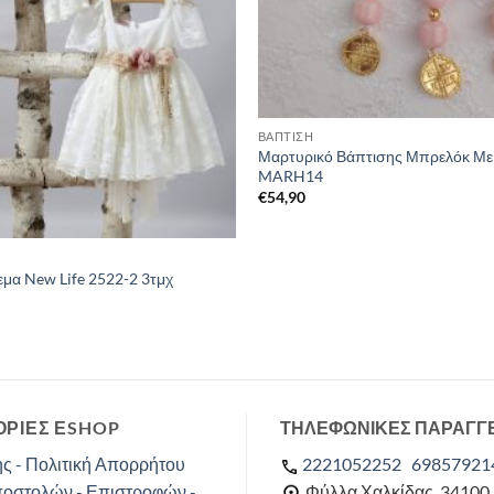
ΒΑΠΤΙΣΗ
Μαρτυρικό Βάπτισης Μπρελόκ Με
MARH14
€
54,90
εμα New Life 2522-2 3τμχ
ΡΙΕΣ ΕSHOP
ΤΗΛΕΦΩΝΙΚΕΣ ΠΑΡΑΓΓ
ς - Πολιτική Απορρήτου
2221052252
69857921
ποστολών - Επιστροφών -
Φύλλα Χαλκίδας, 34100