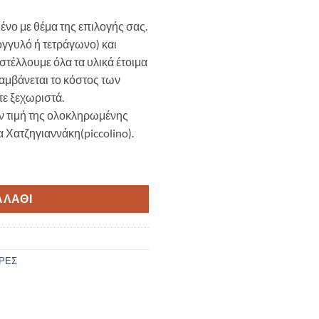
νο με θέμα της επιλογής σας.
ρογγυλό ή τετράγωνο) και
τέλλουμε όλα τα υλικά έτοιμα
αμβάνεται το κόστος των
τε ξεχωριστά.
ην τιμή της ολοκληρωμένης
Χατζηγιαννάκη(piccolino).
 To Travel Μ164 ποσότητα
ΑΛΆΘΙ
ΡΕΣ