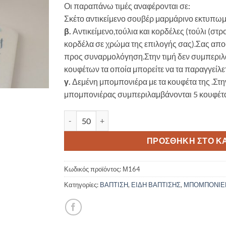
Οι παραπάνω τιμές αναφέρονται σε:
Σκέτο αντικείμενο σουβέρ μαρμάρινο εκτυπωμέ
β.
Αντικείμενο,τούλια και κορδέλες (τούλι (στ
κορδέλα σε χρώμα της επιλογής σας).Σας αποσ
προς συναρμολόγηση.Στην τιμή δεν συμπεριλ
κουφέτων τα οποία μπορείτε να τα παραγγείλε
γ.
Δεμένη μπομπονιέρα με τα κουφέτα της .Στ
μπομπονιέρας συμπεριλαμβάνονται 5 κουφέτα 
Μπομπονιέρα Βάπτισης Μαρμάρινο Σουβέρ Time
ΠΡΟΣΘΉΚΗ ΣΤΟ Κ
Κωδικός προϊόντος:
Μ164
Κατηγορίες:
ΒΑΠΤΙΣΗ
,
ΕΙΔΗ ΒΑΠΤΙΣΗΣ
,
ΜΠΟΜΠΟΝΙΕ