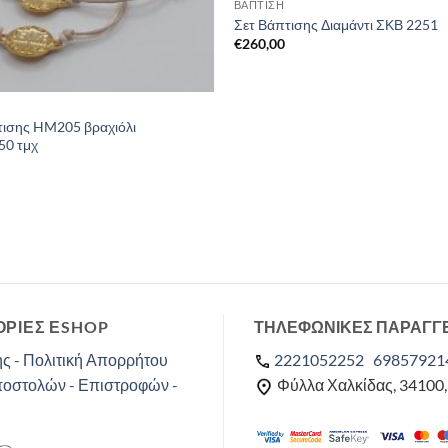
ΒΑΠΤΙΣΗ
Σετ Βάπτισης Διαμάντι ΣΚΒ 2251
€
260,00
τισης HM205 βραχιόλι
50 τμχ
ΡΙΕΣ ΕSHOP
ΤΗΛΕΦΩΝΙΚΕΣ ΠΑΡΑΓΓ
ς - Πολιτική Απορρήτου
2221052252
69857921
ποστολών - Επιστροφών -
Φύλλα Χαλκίδας, 34100