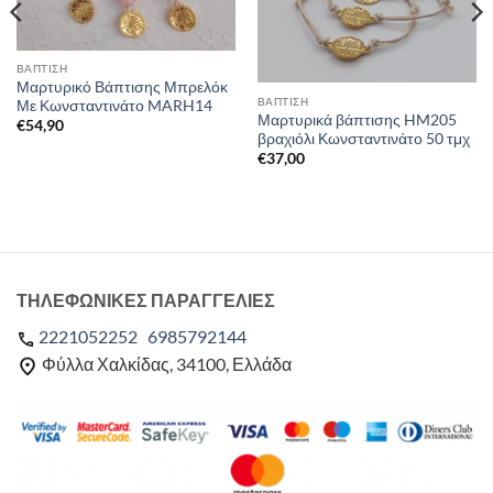
ΒΑΠΤΙΣΗ
Μαρτυρικό Βάπτισης Μπρελόκ
ΒΑΠΤΙΣΗ
Με Κωνσταντινάτο MARH14
Μαρτυρικά βάπτισης HM205
€
54,90
βραχιόλι Κωνσταντινάτο 50 τμχ
€
37,00
ΤΗΛΕΦΩΝΙΚΕΣ ΠΑΡΑΓΓΕΛΙΕΣ
2221052252
6985792144
Φύλλα Χαλκίδας, 34100, Ελλάδα