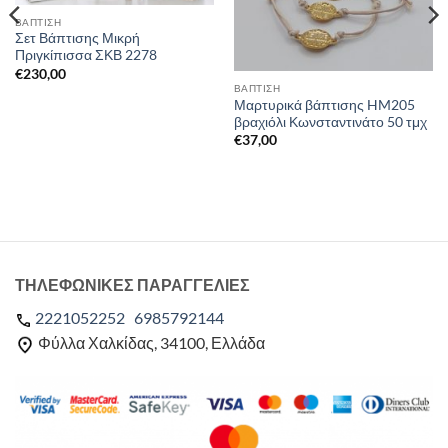
ΒΑΠΤΙΣΗ
Σετ Βάπτισης Μικρή
Πριγκίπισσα ΣΚΒ 2278
€
230,00
ΒΑΠΤΙΣΗ
Μαρτυρικά βάπτισης HM205
βραχιόλι Κωνσταντινάτο 50 τμχ
€
37,00
ΤΗΛΕΦΩΝΙΚΕΣ ΠΑΡΑΓΓΕΛΙΕΣ
2221052252
6985792144
Φύλλα Χαλκίδας, 34100, Ελλάδα