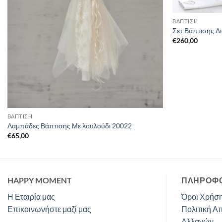
ΒΑΠΤΙΣΗ
Σετ Βάπτισης Δ
€
260,00
ΒΑΠΤΙΣΗ
Λαμπάδες Βάπτισης Με λουλούδι 20022
€
65,00
HAPPY MOMENT
ΠΛΗΡΟΦΟ
Η Εταιρία μας
Όροι Χρήση
Επικοινωνήστε μαζί μας
Πολιτική Α
Αλλαγών