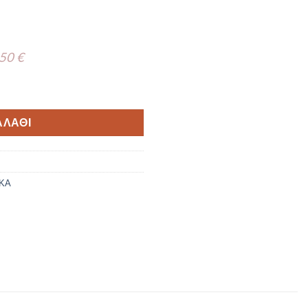
 50 €
H5 50τμχ ποσότητα
ΑΛΆΘΙ
ΚΑ