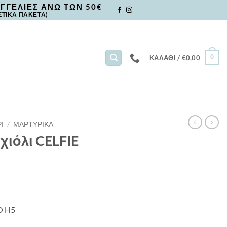
ΓΓΕΛΙΕΣ ΑΝΩ ΤΩΝ 50€
ΣΤΙΚΑ ΠΑΚΕΤΑ)
0
ΚΑΛΆΘΙ /
€
0,00
Ι
/
ΜΑΡΤΥΡΙΚΑ
χιόλι CELFIE
O H5