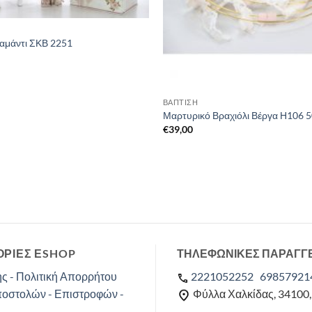
ιαμάντι ΣΚΒ 2251
ΒΑΠΤΙΣΗ
Μαρτυρικό Βραχιόλι Βέργα Η106 5
€
39,00
ΡΙΕΣ ΕSHOP
ΤΗΛΕΦΩΝΙΚΕΣ ΠΑΡΑΓΓ
ς - Πολιτική Απορρήτου
2221052252
69857921
ποστολών - Επιστροφών -
Φύλλα Χαλκίδας, 34100