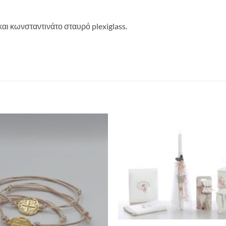
ι κωνσταντινάτο σταυρό plexiglass.