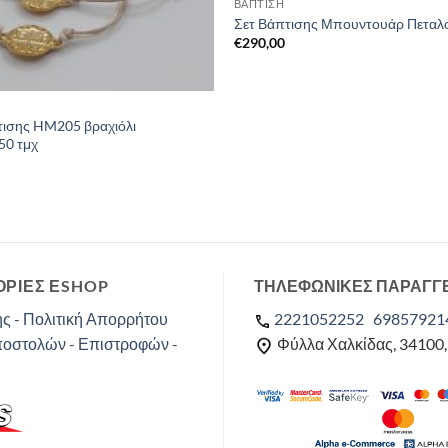
ΒΑΠΤΙΣΗ
Σετ Βάπτισης Μπουντουάρ Πεταλ
€
290,00
τισης HM205 βραχιόλι
50 τμχ
ΡΙΕΣ ΕSHOP
ΤΗΛΕΦΩΝΙΚΕΣ ΠΑΡΑΓΓ
ς - Πολιτική Απορρήτου
2221052252
69857921
ποστολών - Επιστροφών -
Φύλλα Χαλκίδας, 34100