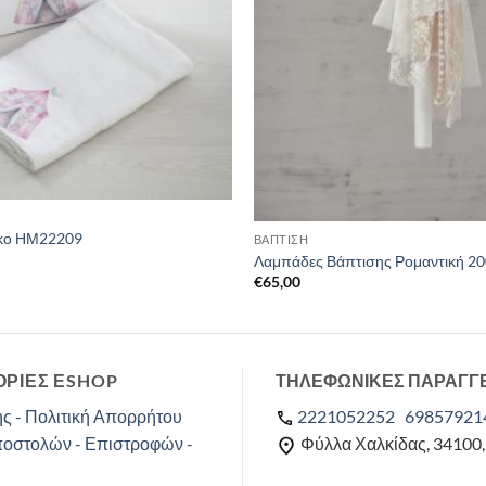
κο ΗΜ22209
ΒΑΠΤΙΣΗ
Λαμπάδες Βάπτισης Ρομαντική 2
€
65,00
ΡΙΕΣ ΕSHOP
ΤΗΛΕΦΩΝΙΚΕΣ ΠΑΡΑΓΓ
ς - Πολιτική Απορρήτου
2221052252
69857921
ποστολών - Επιστροφών -
Φύλλα Χαλκίδας, 34100