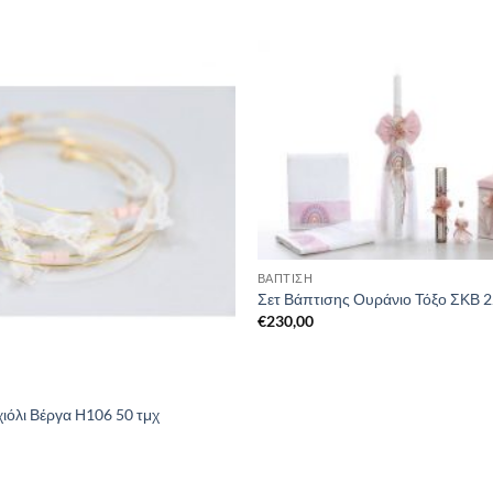
ΒΑΠΤΙΣΗ
Σετ Βάπτισης Ουράνιο Τόξο ΣΚΒ 
€
230,00
ιόλι Βέργα Η106 50 τμχ