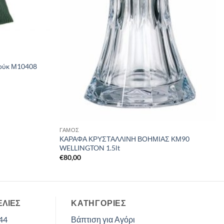
ούκ Μ10408
ΓΑΜΟΣ
ΚΑΡΑΦΑ ΚΡΥΣΤΑΛΛΙΝΗ ΒΟΗΜΙΑΣ ΚΜ90
WELLINGTON 1.5lt
€
80,00
ΕΛΙΕΣ
ΚΑΤΗΓΟΡΊΕΣ
44
Βάπτιση για Αγόρι