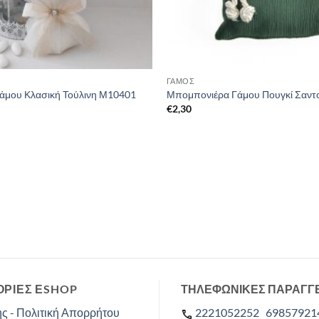
ΓΑΜΟΣ
άμου Κλασική Τούλινη Μ10401
Μπομπονιέρα Γάμου Πουγκί Σαντ
€
2,30
ΡΙΕΣ ΕSHOP
ΤΗΛΕΦΩΝΙΚΕΣ ΠΑΡΑΓΓ
ς - Πολιτική Απορρήτου
2221052252
69857921