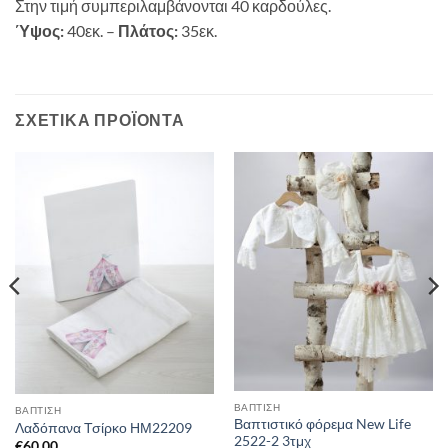
Στην τιμή συμπεριλαμβάνονται 40 καρδούλες.
Ύψος:
40εκ. –
Πλάτος:
35εκ.
ΣΧΕΤΙΚΆ ΠΡΟΪΌΝΤΑ
ΒΑΠΤΙΣΗ
ΒΑΠΤΙΣΗ
Βαπτιστικό φόρεμα New Life
Λαδόπανα Τσίρκο ΗΜ22209
2522-2 3τμχ
€
60,00