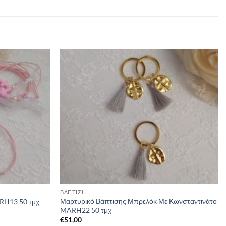
ΒΑΠΤΙΣΗ
Μαρτυρικό Βάπτισης Μπρελόκ Με Κωνσταντινάτο
RH13 50 τμχ
MARH22 50 τμχ
€
51,00