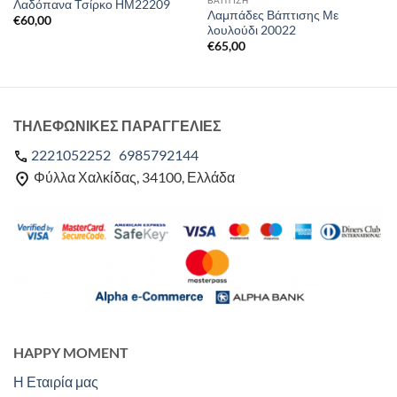
ΒΑΠΤΙΣΗ
Λαδόπανα Τσίρκο ΗΜ22209
Λαμπάδες Βάπτισης Με
€
60,00
λουλούδι 20022
€
65,00
ΤΗΛΕΦΩΝΙΚΕΣ ΠΑΡΑΓΓΕΛΙΕΣ
2221052252
6985792144
Φύλλα Χαλκίδας, 34100, Ελλάδα
HAPPY MOMENT
Η Εταιρία μας