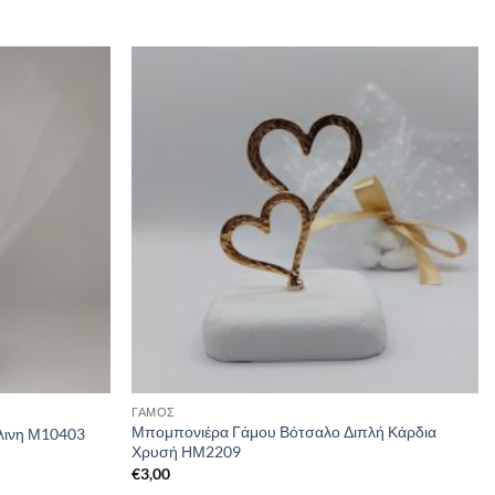
ΓΑΜΟΣ
Μπομπονιέρα Γάμου Βότσαλο Διπλή Κάρδια
λινη Μ10403
Χρυσή ΗΜ2209
€
3,00