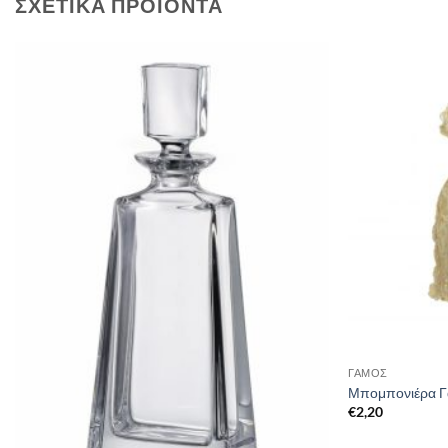
ΣΧΕΤΙΚΆ ΠΡΟΪΌΝΤΑ
ΓΑΜΟΣ
Μπομπονιέρα Γ
€
2,20