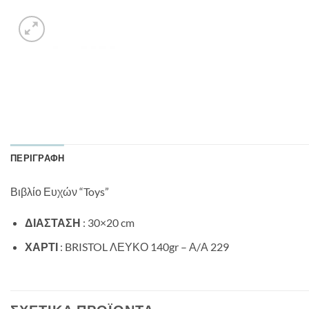
ΠΕΡΙΓΡΑΦΉ
Βιβλίο Ευχών “Toys”
ΔΙΑΣΤΑΣΗ
: 30×20 cm
ΧΑΡΤΙ
: BRISTOL ΛΕΥΚΟ 140gr – Α/Α 229