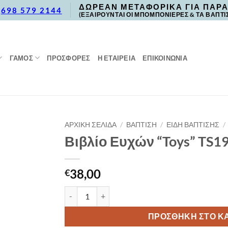
ΔΩΡΕΑΝ ΜΕΤΑΦΟΡΙΚΑ ΓΙΑ ΠΑΡΑ
,
698 579 2144
(ΕΞΑΙΡΟΥΝΤΑΙ ΟΙ ΜΠΟΜΠΟΝΙΕΡΕΣ & ΤΑ ΒΑΠΤΙ
ΓΑΜΟΣ
ΠΡΟΣΦΟΡΈΣ
Η ΕΤΑΙΡΕΙΑ
ΕΠΙΚΟΙΝΩΝΙΑ
ΑΡΧΙΚΉ ΣΕΛΊΔΑ
/
ΒΑΠΤΙΣΗ
/
ΕΙΔΗ ΒΑΠΤΙΣΗΣ
/
Βιβλίο Ευχών “Toys” TS1
38,00
€
Βιβλίο Ευχών “Toys” TS195 40 Φύλλα ποσότητα
ΠΡΟΣΘΉΚΗ ΣΤΟ Κ